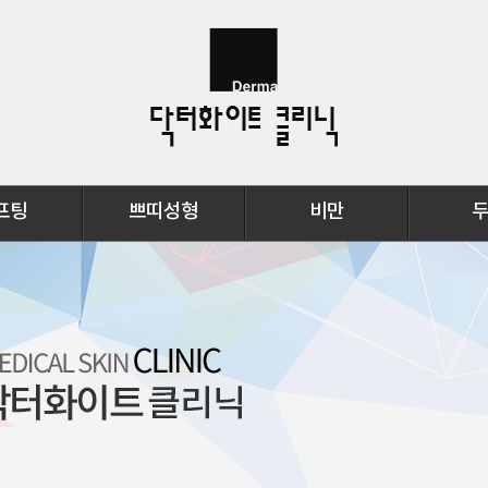
프팅
쁘띠성형
비만
팅
보톡스
삭센다
탈모란?
프팅
윤곽주사
메조테라피
탈모의원
팅
필러
HPL
탈모치료
프팅
리쥬란힐러
카복시테라피
큐오필필러
고주파
촉촉필
레이저슬림리프트
S슬림주사
LLD
PPC