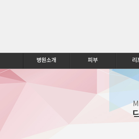
병원소개
피부
리
의료진소개
점빼기
V라인리프
둘러보기
기미/잡티
뉴테라리
진료시간
제모
뉴튼리프
오시는길
여드름
울트라V리
자주하는질문
흉터치료
필링