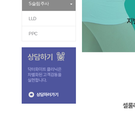
S슬림주사
LLD
PPC