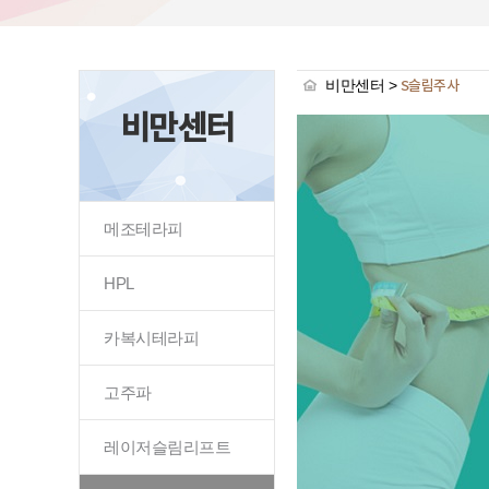
비만센터 >
S슬림주사
비만센터
메조테라피
HPL
카복시테라피
고주파
레이저슬림리프트