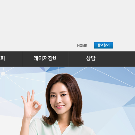
HOME
두피
레이저장비
상담
플라듀오
온라인상담
인
악센토프라임
공지사항
라인셀
카톡상담
앤디야그
옴니필
스펙트라필
이온토포레시스