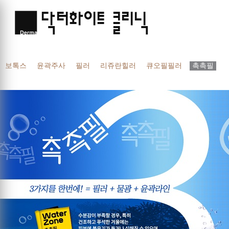
보톡스
윤곽주사
필러
리쥬란힐러
큐오필필러
촉촉필